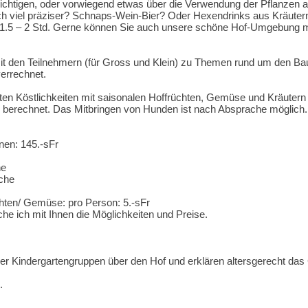
ichtigen, oder vorwiegend etwas über die Verwendung der Pflanzen a
ch viel präziser? Schnaps-Wein-Bier? Oder Hexendrinks aus Kräuter
 1.5 – 2 Std. Gerne können Sie auch unsere schöne Hof-Umgebung mit
it den Teilnehmern (für Gross und Klein) zu Themen rund um den Baue
verrechnet.
en Köstlichkeiten mit saisonalen Hoffrüchten, Gemüse und Kräutern 
h berechnet. Das Mitbringen von Hunden ist nach Absprache möglich.
nen: 145.-sFr
he
che
chten/ Gemüse: pro Person: 5.-sFr
he ich mit Ihnen die Möglichkeiten und Preise.
r Kindergartengruppen über den Hof und erklären altersgerecht das G
.