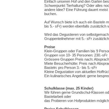
Einfach unseren Hof und den Garten bes
Schwerpunkt Tierhaltung? Oder alles no
andere Idee? Eine Führung dauert meist
buchen.
Auf Wunsch biete ich auch ein Basteln m
bis 5.- sFr) werden ebenfalls zusätzlich 
Wird das Degustieren von selbstgemacht
Gruppenteilnehmer mit 5.- sFr zusätzlic
Preise
Klein-Gruppen oder Familien bis 9 Perso
Gruppen von 10- 35 Personen: 230.-sFr
Grössere Gruppen Preis nach: Absprac
Miete Besucherhütte: Preis nach Abspra
Basteln: pro Person 3.- bis 5.-sFr
Kleine Degustation von aktuellen Hoffrü
Ein kulinarisches Angebot: gerne besprec
Schulklasse (max. 25 Kinder)
Wir führen gerne Grundschul-Klassen ode
Bastelarbeit oder
das Probieren von Hofprodukten möglich
Preise Schulklassen