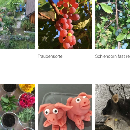
Traubensorte
Schlehdorn fast rei