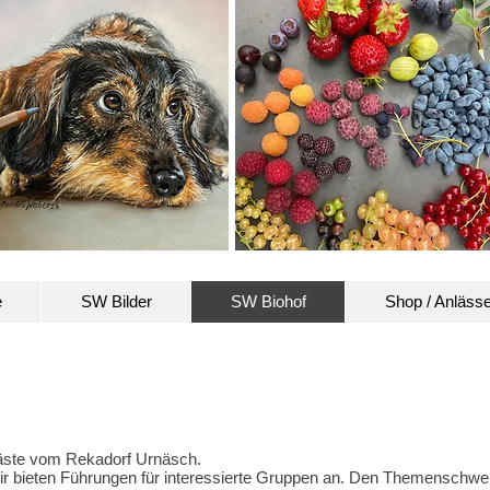
e
SW Bilder
SW Biohof
Shop / Anläss
äste vom Rekadorf Urnäsch.
 bieten Führungen für interessierte Gruppen an. Den Themenschwer